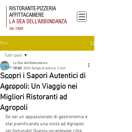
RISTORANTE-
PIZZERIA
AFFITTACAMERE
LA DEA
DELL'ABBONDANZA
Dal 1986
Post
Tutti i post
La Dea dell'Abbondanza
Tutti i post
10 apr 2024
Tempo di lettura: 2 min
Scopri i Sapori Autentici di
Cibo
Agropoli: Un Viaggio nei
Viaggi
Migliori Ristoranti ad
Agropoli
Se sei un appassionato di gastronomia e 
stai pianificando una visita ad Agropoli, 
sei fortunato! Questa incantevole città 