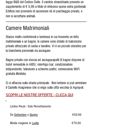
legge B&B del Codice Civile. Il cambio straordinario prevede un
supplemento di € 5,00 a titolo di rimborso spese extra gestionali.
Edificio non provvisto di ascensore né di parcheggio privato, e
non si accettano animali.
Camere Matrimoniali
Stanze molto confortevoli e luminose in cui troverete un letto
matrimoniale e un bagno; le camere sono dotate di balconcino
privato attrezzato di sedia e tavolino. Vi è un piccolo stendino per
la biancheria personale da asciugare
Bagno privato con doccia ed asciugacapelli (il bagno dispone di
bidet removibile in ABS); mini-frigo bar; condizionatore
indipendente; televisore a schermo piatto; connessione Wi-Fi
gratuita illimitata.
Ci si affaccia sulla strada principale. Non lontano si può ammirare
il Castello Aragonese che si erige sulla città vecchia di Agropoli.
SCOPRI LE NOSTRE OFFERTE - CLICCA QUI
Listino Prezzi - Solo
Pernottamento
Da
Settembre
a
Giugno
€50.00
Media stagione in
Luglio
€70.00