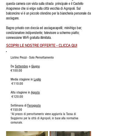
questa camera con vista sulla strada principale e il Castello
Aragonese che si erige sulla città vecchia di Agropoli. Sul
balconcino vi è un piccolo stendino per la biancheria personale da
asciugare.
Bagno privato con doccia ed asciugacapelli; mini-frigo bar;
condizionatore indipendente; televisore a schermo piatto;
connessione Wi-Fi gratuita illimitata.
SCOPRI LE NOSTRE OFFERTE - CLICCA QUI
Listino Prezzi - Solo Pernottamento
Da
Settembre
a
Giugno
€100.00
Media stagione in
Luglio
€110.00
Alta stagione in
Agosto
€120.00
Settimana di
Ferragosto
€150.00
*Al prezzo di pernottamento viene aggiunta la Tassa di
Soggiorno per la città di Agropoli,
in base alla normativa
comunale.