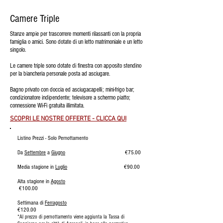
Camere Triple
Stanze ampie per trascorrere momenti rilassanti con la propria
famiglia o amici. Sono dotate di un letto matrimoniale e un letto
singolo.
Le camere triple sono dotate di finestra con apposito stendino
per la biancheria personale posta ad asciugare.
Bagno privato con doccia ed asciugacapelli; mini-frigo bar;
condizionatore indipendente; televisore a schermo piatto;
connessione Wi-Fi gratuita illimitata.
SCOPRI LE NOSTRE OFFERTE - CLICCA QUI
Listino Prezzi -
Solo
Pernottamento
Da
Settembre
a
Giugno
€75.00
Media stagione in
Luglio
€90.00
Alta stagione in
Agosto
€100.00
Settimana di
Ferragosto
€120.00
*Al prezzo di pernottamento viene aggiunta la Tassa di