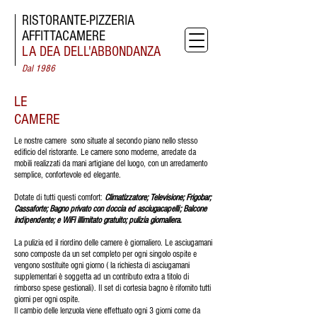
RISTORANTE-
PIZZERIA
AFFITTACAMERE
LA DEA
DELL'ABBONDANZA
Dal 1986
LE
CAMERE
Le nostre camere sono situate al secondo piano nello stesso
edificio del ristorante. Le camere sono moderne, arredate da
mobili realizzati da mani artigiane del luogo, con un arredamento
semplice, confortevole ed elegante.
Dotate di tutti questi comfort:
Climatizzatore; Televisione; Frigobar;
Cassaforte; Bagno privato con doccia ed asciugacapelli; Balcone
indipendente; e WiFi illimitato gratuito; pulizia giornaliera.
La pulizia ed il riordino delle camere è giornaliero. Le asciugamani
sono composte da un set completo per ogni singolo ospite e
vengono sostituite ogni giorno ( la richiesta di asciugamani
supplementari è soggetta ad un contributo extra a titolo di
rimborso spese gestionali). Il set di cortesia bagno è rifornito tutti
giorni per ogni ospite.
Il cambio delle lenzuola viene effettuato ogni 3 giorni come da