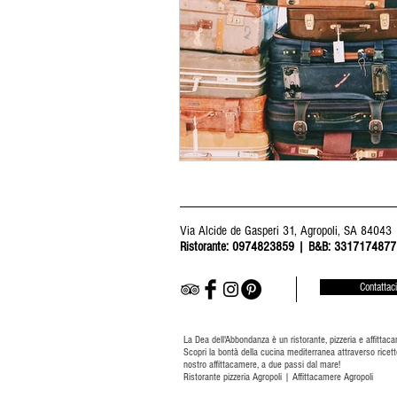
Via Alcide de Gasperi 31, Agropoli, SA 84043
Ristorante: 0974823859 | B&B: 3317174877
Contattaci
La Dea dell'Abbondanza è un ristorante, pizzeria e affittaca
Scopri la bontà della cucina mediterranea attraverso ricett
nostro affittacamere, a due passi dal mare!
Ristorante pizzeria Agropoli | Affittacamere Agropoli