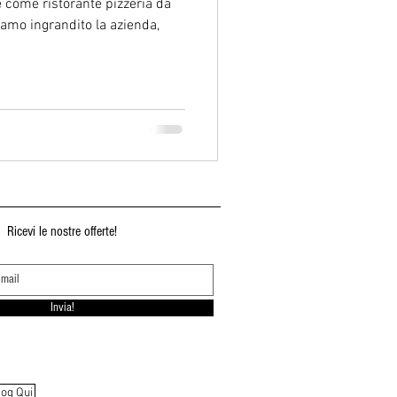
 come ristorante pizzeria da
iamo ingrandito la azienda,
Ricevi le nostre offerte!
Invia!
log Qui