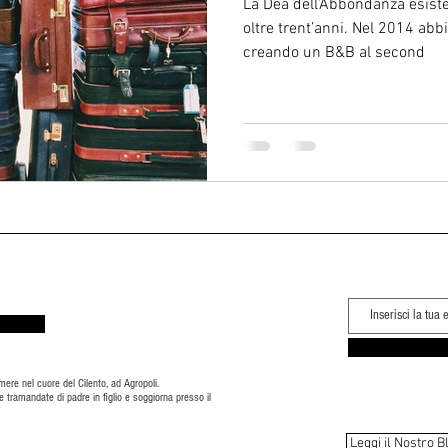
La Dea dell’Abbondanza esiste
oltre trent’anni. Nel 2014 abb
creando un B&B al second
mere nel cuore del Cilento, ad Agropoli.
e tramandate di padre in figlio e soggiorna presso il
Leggi il Nostro B